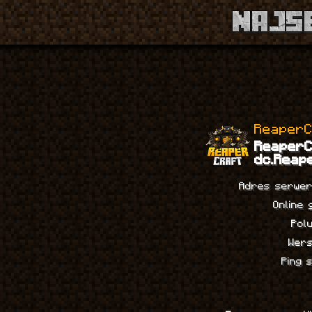
1
ReaperC
R
e
a
p
e
r
dc.Reape
Adres serwe
Online
Pol
Wer
Ping 