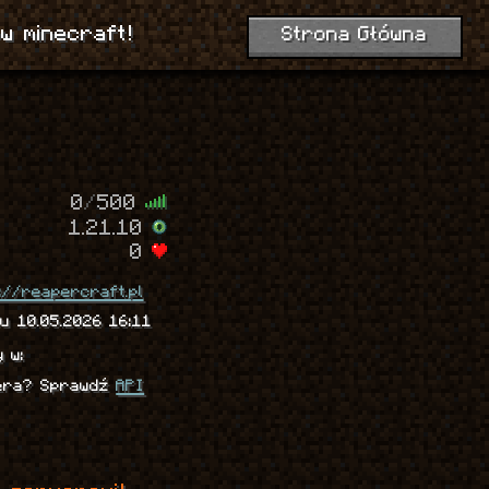
w minecraft!
Strona Główna
0
/
500
1.21.10
0
://reapercraft.pl
u 10.05.2026 16:11
y w:
wera? Sprawdź
API