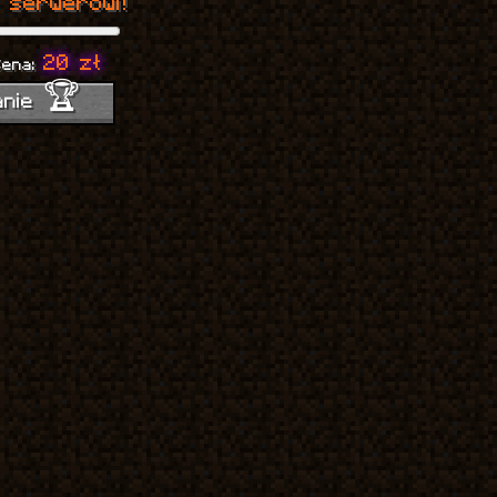
 serwerowi!
20 zł
Cena:
anie 🏆