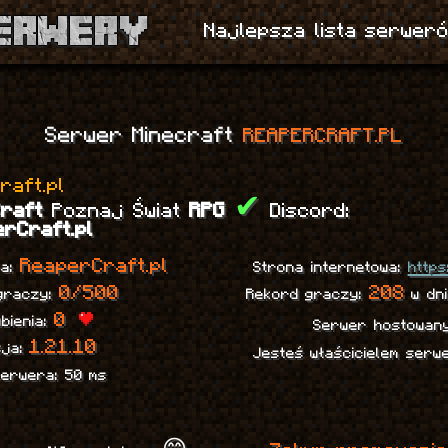
Najlepsza lista serweró
Serwer Minecraft
REAPERCRAFT.PL
raft.pl
C
r
a
f
t
Poznaj Świat
RPG
✔
Discord:
rCraft.pl
ReaperCraft.pl
ra:
Strona internetowa:
https
0/500
208
 graczy:
Rekord graczy:
w dni
0
ubienia:
Serwer hostowan
1.21.10
sja:
Jesteś właścicielem ser
serwera: 50 ms