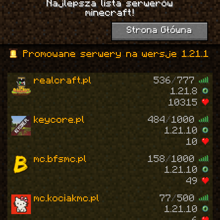
Najlepsza lista serwerów
minecraft!
Strona Główna
Promowane serwery na wersje 1.21.1
realcraft.pl
536
/
777
1.21.8
10315
keycore.pl
484
/
1000
1.21.10
10
mc.bfsmc.pl
158
/
1000
1.21.10
49
mc.kociakmc.pl
77
/
500
1.21.10