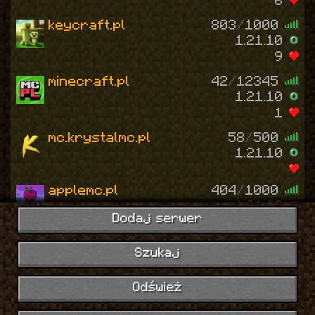
6
keycraft.pl
803
/
1000
1.21.10
9
minecraft.pl
42
/
12345
1.21.10
1
mc.krystalmc.pl
58
/
500
1.21.10
applemc.pl
404
/
1000
1.21.10
Dodaj serwer
6
skytop.pl
0
/
2026
Szukaj
1.21.10
7
Odśwież
craftmc.pl
540
/
3000