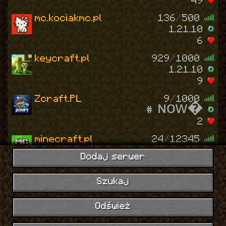
49
mc.kociakmc.pl
136
/
500
1.21.10
6
keycraft.pl
929
/
1000
1.21.10
9
Zcraft.PL
9
/
1000
# ɴᴏᴡ�
2
minecraft.pl
24
/
12345
1.21.10
Dodaj serwer
1
blokowo.pl
94
/
2026
Szukaj
1.8 - 26.2
1
Odśwież
mc.krystalmc.pl
25
/
500