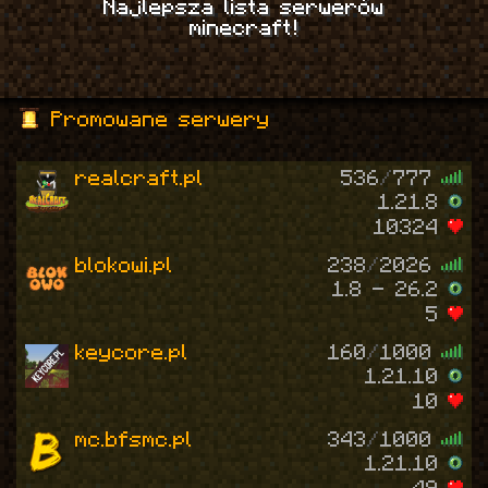
Najlepsza lista serwerów
minecraft!
Promowane serwery
realcraft.pl
536
/
777
1.21.8
10324
blokowi.pl
238
/
2026
1.8 - 26.2
5
keycore.pl
160
/
1000
1.21.10
10
mc.bfsmc.pl
343
/
1000
1.21.10