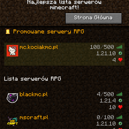
Najlepsza lista serwerów
minecraft!
Strona Główna
Promowane serwery RPG
mc.kociakmc.pl
108
/
500
1.21.10
4
Lista serwerów RPG
blackmc.pl
4
/
500
1.21.4
10
mscraft.pl
0
/
100
1.21.10