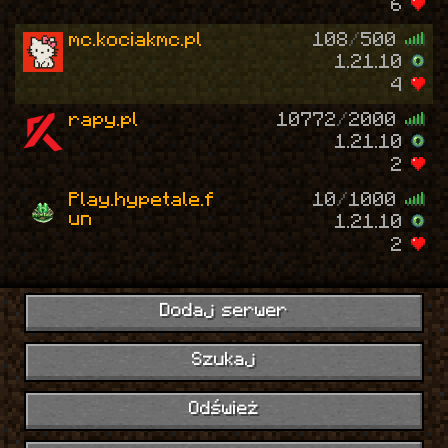
6
mc.kociakmc.pl
108
/
500
1.21.10
4
rapy.pl
10772
/
2000
1.21.10
2
Play.hypetale.f
10
/
1000
un
1.21.10
2
Dodaj serwer
Szukaj
Odśwież