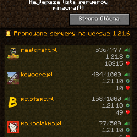
Najlepsza lista serwerów
minecraft!
Strona Główna
Promowane serwery na wersje 1.21.6
realcraft.pl
536
/
777
1.21.8
10315
keycore.pl
484
/
1000
1.21.10
10
mc.bfsmc.pl
158
/
1000
1.21.10
49
mc.kociakmc.pl
77
/
500
1.21.10