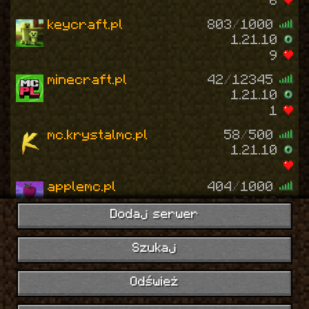
6
keycraft.pl
803
/
1000
1.21.10
9
minecraft.pl
42
/
12345
1.21.10
1
mc.krystalmc.pl
58
/
500
1.21.10
applemc.pl
404
/
1000
1.21.10
Dodaj serwer
6
skytop.pl
0
/
2026
Szukaj
1.21.10
7
Odśwież
craftmc.pl
540
/
3000