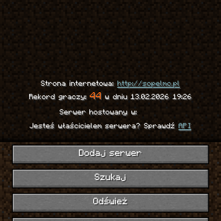
Strona internetowa:
http://sopelmc.pl
44
Rekord graczy:
w dniu 13.02.2026 19:26
Serwer hostowany w:
Jesteś właścicielem serwera? Sprawdź
API
Dodaj serwer
Szukaj
Odśwież