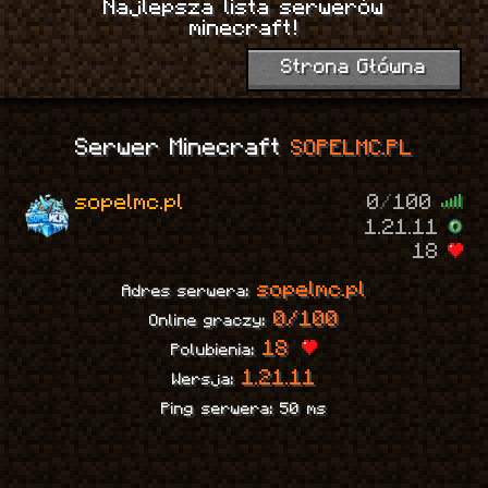
Najlepsza lista serwerów
1
minecraft!
Strona Główna
Serwer Minecraft
SOPELMC.PL
sopelmc.pl
0
/
100
1.21.11
18
sopelmc.pl
Adres serwera:
0/100
Online graczy:
18
Polubienia:
1.21.11
Wersja:
Ping serwera: 50 ms