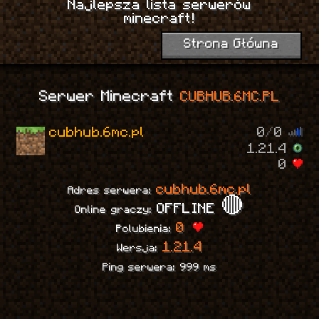
Najlepsza lista serwerów
1
minecraft!
Strona Główna
Serwer Minecraft
CUBHUB.6MC.PL
cubhub.6mc.pl
0
/
0
1.21.4
0
cubhub.6mc.pl
Adres serwera:
OFFLINE 🔴
Online graczy:
0
Polubienia:
1.21.4
Wersja:
Ping serwera: 999 ms