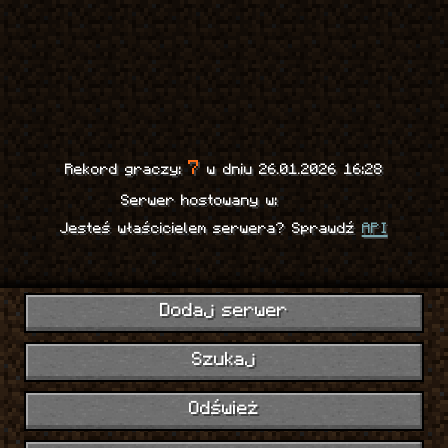
7
Rekord graczy:
w dniu 26.01.2026 16:28
Serwer hostowany w:
Jesteś właścicielem serwera? Sprawdź
API
Dodaj serwer
Szukaj
Odśwież