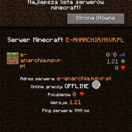
Najlepsza lista serwerów
1
minecraft!
Strona Główna
Serwer Minecraft
E-ANARCHIA.MSVR.PL
e-
0
/
0
anarchia.msvr.
1.21
pl
0
e-anarchia.msvr.pl
Adres serwera:
OFFLINE 🔴
Online graczy:
0
Polubienia:
1.21
Wersja:
Ping serwera: 999 ms