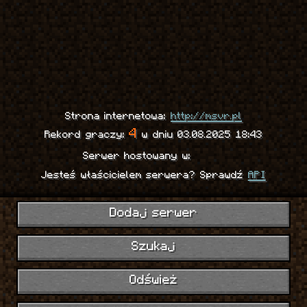
Strona internetowa:
http://msvr.pl
4
Rekord graczy:
w dniu 03.08.2025 18:43
Serwer hostowany w:
Jesteś właścicielem serwera? Sprawdź
API
Dodaj serwer
Szukaj
Odśwież