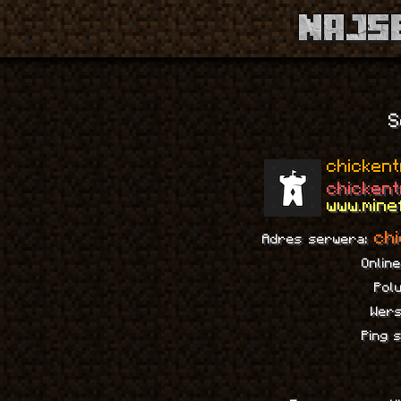
1
S
chickent
chickent
www.mine
chi
Adres serwera:
Onlin
Pol
Wer
Ping 