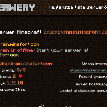
Najlepsza lista serweró
erwer Minecraft
CHICKENTRAIN.MINEFORT.C
rain.minefort.com
rain is offline!
Start your server at
fort.com
ckentrain.minefort.com
Strona intern
0/0
e graczy:
https://chickentrain
0
ubienia:
Rekord graczy
1.21.10
sja:
Serwer hostowan
serwera: 50 ms
Jesteś właścicielem ser