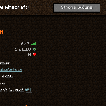
w minecraft!
Strona Główna
OM
0
/
0
1.21.10
0
etowa:
.minefort.com
:
w dniu
y w:
wera? Sprawdź
API