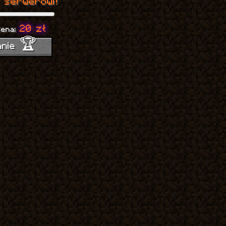
 serwerowi!
20 zł
Cena:
anie 🏆