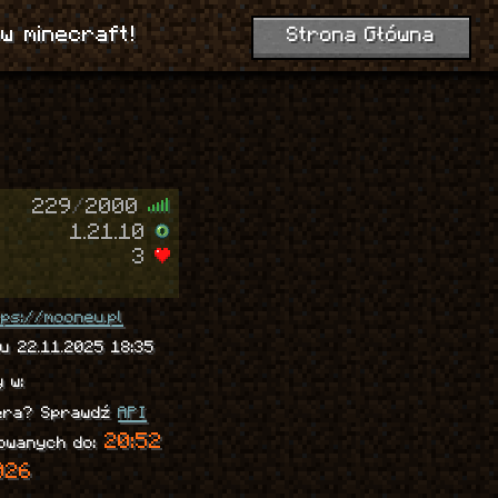
w minecraft!
Strona Główna
229
/
2000
1.21.10
3
tps://mooneu.pl
u 22.11.2025 18:35
y w:
wera? Sprawdź
API
20:52
mowanych do:
026