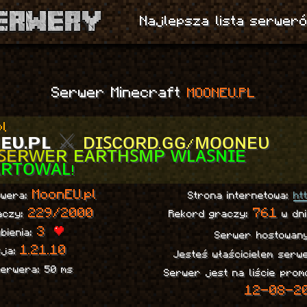
Najlepsza lista serweró
Serwer Minecraft
MOONEU.PL
pl
ɴ
ᴇ
ᴜ
.
ᴘ
ʟ
⚔
ᴅɪꜱᴄᴏʀᴅ.ɢɢ/ᴍᴏᴏɴᴇᴜ
ꜱ
ᴇ
ʀ
ᴡ
ᴇ
ʀ
ᴇ
ᴀ
ʀ
ᴛ
ʜ
ꜱ
ᴍ
ᴘ
ᴡ
ʟ
ᴀ
ꜱ
ɴɪᴇ
ʀᴛᴏᴡᴀʟ!
MoonEU.pl
rwera:
Strona internetowa:
ht
229/2000
761
aczy:
Rekord graczy:
w dni
3
ubienia:
Serwer hostowan
1.21.10
sja:
Jesteś właścicielem ser
serwera: 50 ms
Serwer jest na liście pro
12-08-2