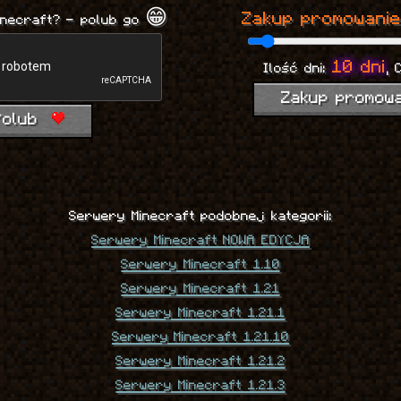
Zakup promowanie
inecraft? - polub go 😁
10 dni
Ilość dni:
, 
Zakup promow
Polub
Serwery Minecraft podobnej kategorii:
Serwery Minecraft NOWA EDYCJA
Serwery Minecraft 1.10
Serwery Minecraft 1.21
Serwery Minecraft 1.21.1
Serwery Minecraft 1.21.10
Serwery Minecraft 1.21.2
Serwery Minecraft 1.21.3