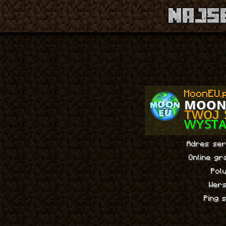
1
MoonEU.
ᴍ
ᴏ
ᴏ
ᴛ
ᴡ
ᴏ
ᴊ
ᴡʏꜱᴛᴀ
Adres se
Online gr
Pol
Wer
Ping 