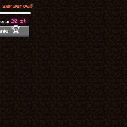
 serwerowi!
20 zł
Cena:
anie 🏆